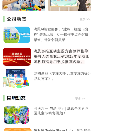
更多 >>
洪恩AI编程创客， “建构→机械→编
更多
程” 进阶玩法，动手操作中点亮逻辑
思维、迸发创新灵感！
洪恩多维互动主题方案教师指导
用书入选黑龙江省2025年度幼儿
园教师指导用书拟推荐名单。
洪恩新品《专注大师 儿童专注力提升
活动方案》。
更多 >>
同庆六一 与爱同行 | 洪恩全国直营
更多
园儿童节精彩回顾！
第九届 Teddy Show 幼少儿风采展示