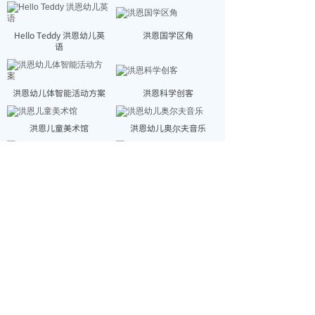
Hello Teddy 洪恩幼儿英
洪恩国学区角
语
洪恩幼儿体智能活动方案
洪恩科学创客
洪恩儿童美术馆
洪恩幼儿奥尔夫音乐
爱唱爱跳 · 洪恩音乐舞蹈
爱的小脚印 · 洪恩早期阅
读
共 32 条记录
1
2
3
下一页>
末页
首页
产品服务
关于洪恩
联系我们
©2022 洪恩
京ICP备20018943号-
2
机构业务咨询 010-57805619 57805323
家庭产品售后 400-888-3337